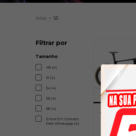
Início
>
S5
Filtrar por
Tamanho
48 (4)
51 (4)
54 (4)
56 (4)
58 (4)
Cervélo S5 Disc 
Di2 Five Black
Entre Em Contato
Pelo Whatsapp (4)
R$79.999