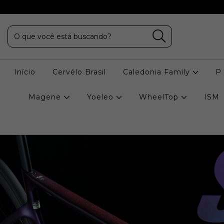
Início
Cervélo Brasil
Caledonia Family
P
Magene
Yoeleo
WheelTop
ISM