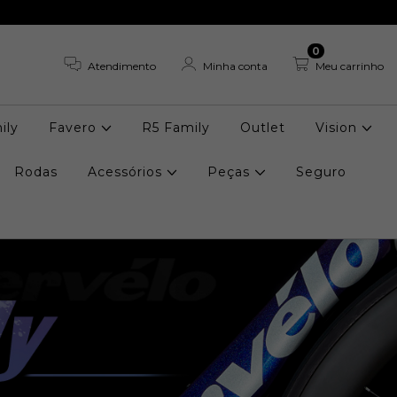
0
Atendimento
Minha conta
Meu carrinho
ily
Favero
R5 Family
Outlet
Vision
Rodas
Acessórios
Peças
Seguro