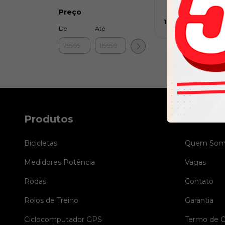
R$73.599,08
Boleto
Preço
12
x de
R$6.666,58
s
De
Até
Produtos
Saiba M
Bicicletas
Quem Som
Medidores Potência
Vagas
Rodas
Contato
Rolos de Treino
Garantia
Ciclocomputador GPS
Termo de 