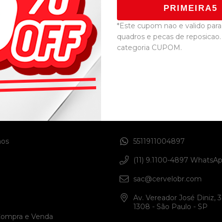
com
R$73.599,08
com
R$110.399
PRIMEIRA5
Boleto
Bole
em juros
12
x de
R$6.666,58
sem juros
12
x de
R$9.999
*Este cupom nao e valido para 
quadros e pecas de reposicao.
categoria CUPOM.
ais
Entre em contato
os
5511911004897
(11) 9.1100-4897 WhatsA
sac@cervelobr.com
Av. Vereador José Diniz, 3
1308 - São Paulo - SP
Compra e Venda