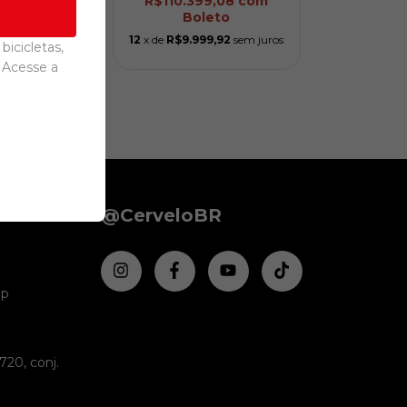
,08
com
R$110.399,08
com
to
Boleto
,92
sem juros
12
x de
R$9.999,92
sem juros
bicicletas,
 Acesse a
@CerveloBR
pp
720, conj.