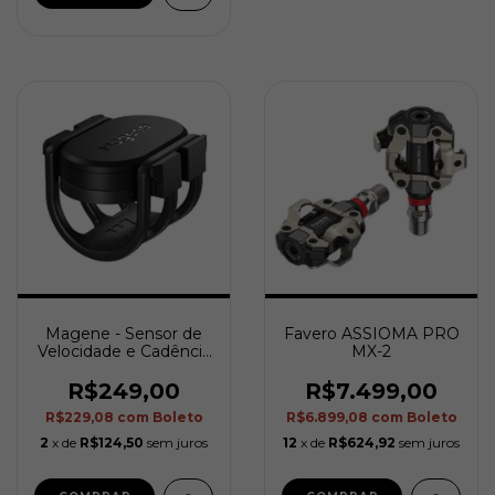
Magene - Sensor de
Favero ASSIOMA PRO
Velocidade e Cadência
MX-2
S314
R$249,00
R$7.499,00
R$229,08
com
Boleto
R$6.899,08
com
Boleto
2
x de
R$124,50
sem juros
12
x de
R$624,92
sem juros