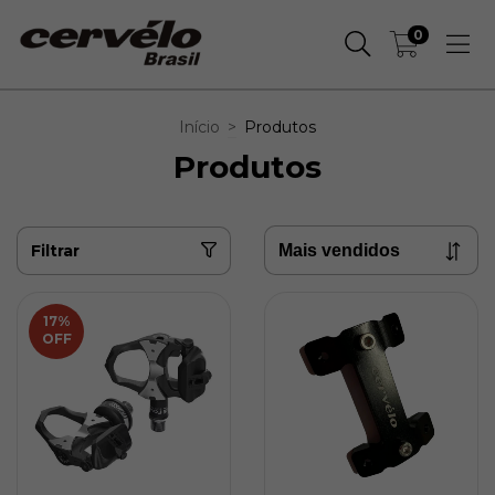
0
Início
>
Produtos
Produtos
Filtrar
17
%
OFF