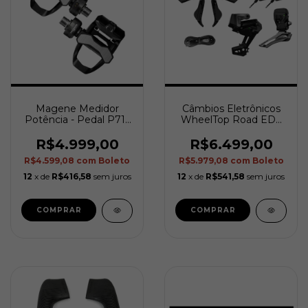
Magene Medidor
Câmbios Eletrônicos
Potência - Pedal P715
WheelTop Road EDS
S (SPD-SL) - Duplo
TX (Disc Brake)
R$4.999,00
R$6.499,00
R$4.599,08
com
Boleto
R$5.979,08
com
Boleto
12
x de
R$416,58
sem juros
12
x de
R$541,58
sem juros