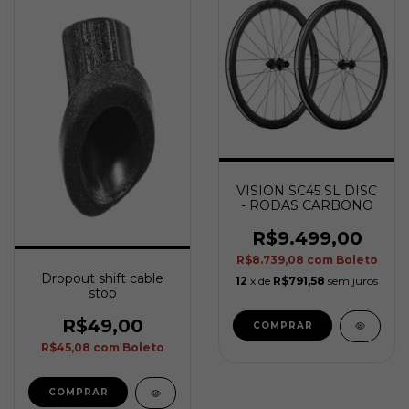
VISION SC45 SL DISC
- RODAS CARBONO
R$9.499,00
R$8.739,08
com
Boleto
Dropout shift cable
12
x de
R$791,58
sem juros
stop
R$49,00
COMPRAR
R$45,08
com
Boleto