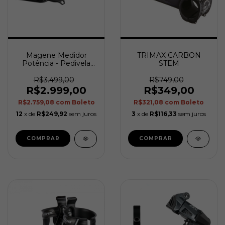
Magene Medidor
TRIMAX CARBON
Potência - Pedivela
STEM
PES P515 (Shimano)
(sem Coroa)
R$3.499,00
R$749,00
R$2.999,00
R$349,00
R$2.759,08
com
Boleto
R$321,08
com
Boleto
12
x de
R$249,92
sem juros
3
x de
R$116,33
sem juros
COMPRAR
COMPRAR