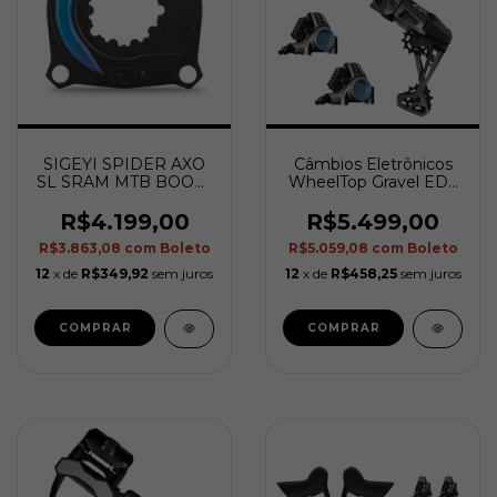
SIGEYI SPIDER AXO
Câmbios Eletrônicos
SL SRAM MTB BOOST
WheelTop Gravel EDS
3-4-104 (Novos SRAM)
GeX (1 Coroa) -
Cage 93mm
R$4.199,00
R$5.499,00
R$3.863,08
com
Boleto
R$5.059,08
com
Boleto
12
x de
R$349,92
sem juros
12
x de
R$458,25
sem juros