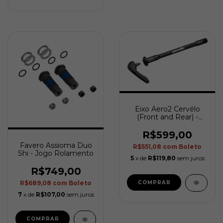
Eixo Aero2 Cervélo
(Front and Rear) -
Modelos R Disc / S
Disc / P Disc -
R$599,00
REMOVABLE
Favero Assioma Duo
R$551,08
com
Boleto
HANDLE
Shi - Jogo Rolamento
5
x de
R$119,80
sem juros
R$749,00
COMPRAR
R$689,08
com
Boleto
7
x de
R$107,00
sem juros