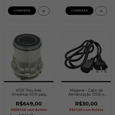
XDR Thru Axle
Magene - Cabo de
(Freehub XDR para
Alimentação T200 e
rolo Magene)
T300
R$649,00
R$30,00
R$597,08
com
Boleto
R$27,60
com
Boleto