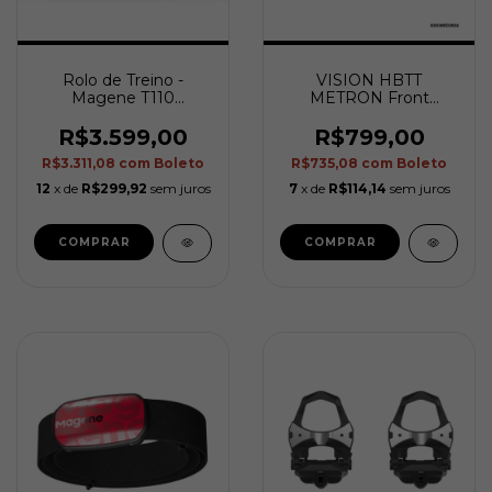
Rolo de Treino -
VISION HBTT
Magene T110
METRON Front
Interactive Trainer
Hydration System
R$3.599,00
R$799,00
R$3.311,08
com
Boleto
R$735,08
com
Boleto
12
x de
R$299,92
sem juros
7
x de
R$114,14
sem juros