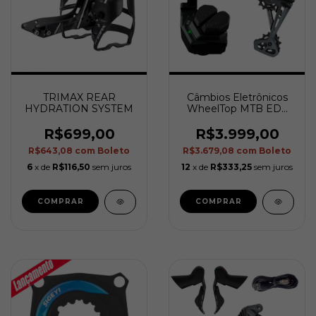
TRIMAX REAR
Câmbios Eletrônicos
HYDRATION SYSTEM
WheelTop MTB EDS
OX 2.0 (1 Coroa) -
Cage 93mm
R$699,00
R$3.999,00
R$643,08
com
Boleto
R$3.679,08
com
Boleto
6
x de
R$116,50
sem juros
12
x de
R$333,25
sem juros