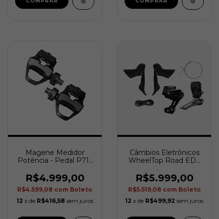
Magene Medidor
Câmbios Eletrônicos
Potência - Pedal P715
WheelTop Road EDS
K (Keo) - Duplo
TX (Rim Brake)
R$4.999,00
R$5.999,00
R$4.599,08
com
Boleto
R$5.519,08
com
Boleto
12
x de
R$416,58
sem juros
12
x de
R$499,92
sem juros