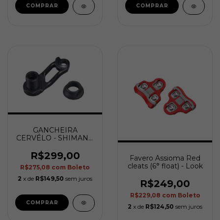
GANCHEIRA
CERVÉLO - SHIMANO
DIRECT MOUNT RDH
W/ MOUNTING NUT
R$299,00
Favero Assioma Red
cleats (6° float) - Look
R$275,08
com
Boleto
2
x de
R$149,50
sem juros
R$249,00
R$229,08
com
Boleto
2
x de
R$124,50
sem juros