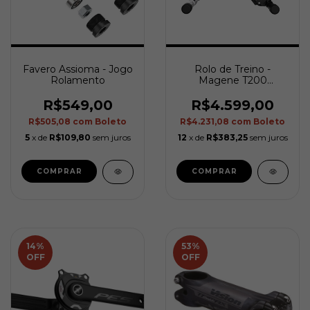
Favero Assioma - Jogo
Rolo de Treino -
Rolamento
Magene T200
(Interactive Trainer)
R$549,00
R$4.599,00
R$505,08
com
Boleto
R$4.231,08
com
Boleto
5
x de
R$109,80
sem juros
12
x de
R$383,25
sem juros
14
%
53
%
OFF
OFF