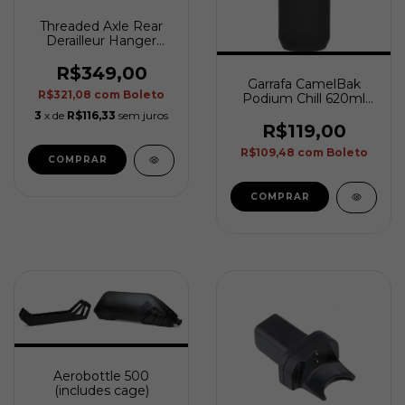
Threaded Axle Rear
Derailleur Hanger
(Todos modelos Disc)
R$349,00
Garrafa CamelBak
R$321,08
com
Boleto
Podium Chill 620ml
Custom (Com
3
x de
R$116,33
sem juros
Isolamento Térmico)
R$119,00
R$109,48
com
Boleto
Aerobottle 500
(includes cage)