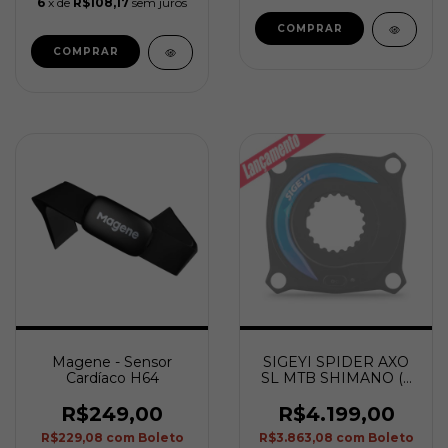
6
x de
R$108,17
sem juros
Magene - Sensor
SIGEYI SPIDER AXO
Cardíaco H64
SL MTB SHIMANO (4
PARAFUSOS -
104BCD)
R$249,00
R$4.199,00
R$229,08
com
Boleto
R$3.863,08
com
Boleto