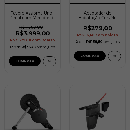
Favero Assioma Uno -
Adaptador de
Pedal com Medidor de
Hidratação Cervélo
Potência (Um lado)
R$4.799,00
R$279,00
R$3.999,00
R$256,68
com
Boleto
R$3.679,08
com
Boleto
2
x de
R$139,50
sem juros
12
x de
R$333,25
sem juros
COMPRAR