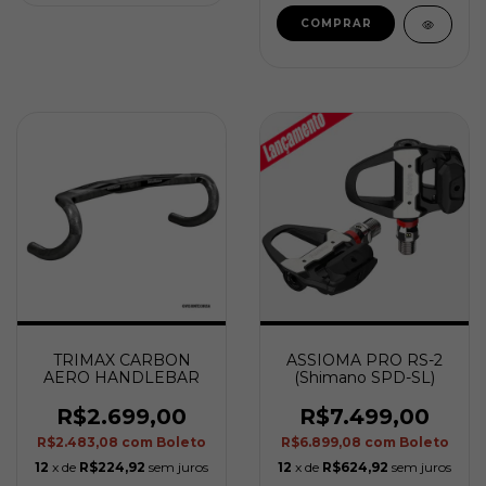
TRIMAX CARBON
ASSIOMA PRO RS-2
AERO HANDLEBAR
(Shimano SPD-SL)
R$2.699,00
R$7.499,00
R$2.483,08
com
Boleto
R$6.899,08
com
Boleto
12
x de
R$224,92
sem juros
12
x de
R$624,92
sem juros