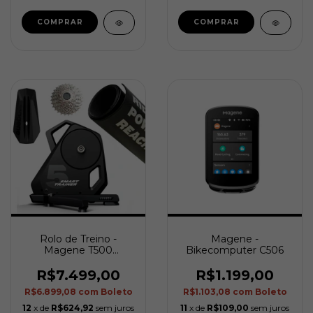
COMPRAR
Rolo de Treino -
Magene -
Magene T500
Bikecomputer C506
(Interactive Trainer)
R$7.499,00
R$1.199,00
R$6.899,08
com
Boleto
R$1.103,08
com
Boleto
12
x de
R$624,92
sem juros
11
x de
R$109,00
sem juros