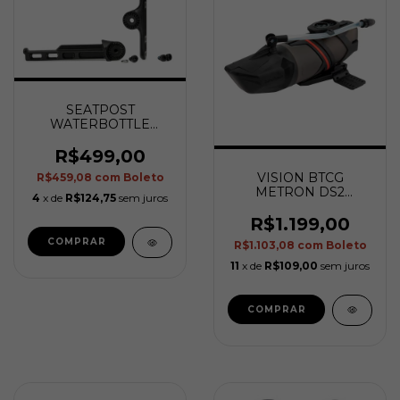
SEATPOST
WATERBOTTLE
MOUNT
R$499,00
VISION BTCG
R$459,08
com
Boleto
METRON DS2
4
x de
R$124,75
sem juros
Drinking System
V0245 B2
R$1.199,00
R$1.103,08
com
Boleto
11
x de
R$109,00
sem juros