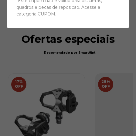
*Este cupom nao e valido para bicicletas,
quadros e pecas de reposicao. Acesse a
categoria CUPOM.
Ofertas especiais
Recomendado por SmartHint
17
%
28
%
OFF
OFF