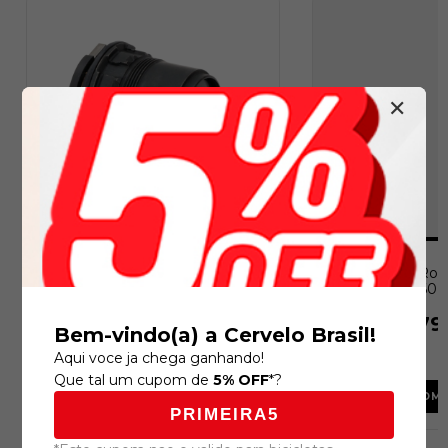
✕
FREEHUB XDR - VISION TEAM 30
Freehub XDR Roda
DISC TC
60 
R$399,00
R$79
Bem-vindo(a) a Cervelo Brasil!
Aqui voce ja chega ganhando!
Que tal um cupom de
5% OFF
*?
COMPRAR
COM
PRIMEIRA5