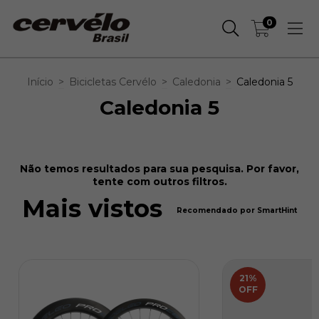
0
Início
>
Bicicletas Cervélo
>
Caledonia
>
Caledonia 5
Caledonia 5
Não temos resultados para sua pesquisa. Por favor,
tente com outros filtros.
Mais vistos
Recomendado por SmartHint
21
%
OFF