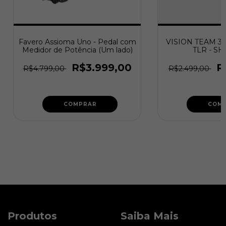
Favero Assioma Uno - Pedal com
VISION TEAM 30 
Medidor de Potência (Um lado)
TLR - S
R$3.999,00
R
R$4.799,00
R$2.499,00
COMPRAR
COM
Produtos
Saiba Mais