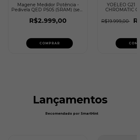
Magene Medidor Potência -
YOELEO G21 
Pedivela QED P505 (SRAM) (sem
CHROMATIC GRE
coroas)
R$2.999,00
R
R$19.999,00
COMPRAR
COM
Lançamentos
Recomendado por SmartHint