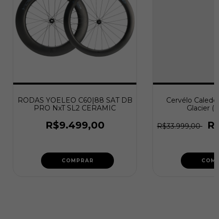
RODAS YOELEO C60|88 SAT DB
Cervélo Caledon
PRO NxT SL2 CERAMIC
Glacier (
R$9.499,00
R
R$33.999,00
COMPRAR
COM