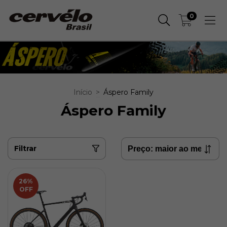
0
Início
>
Áspero Family
Áspero Family
Filtrar
26
%
OFF