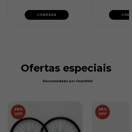
COMPRAR
COM
Ofertas especiais
Recomendado por SmartHint
28
%
28
%
OFF
OFF