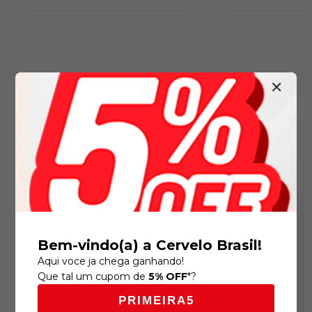
✕
O que outros clientes
estão vendo
Recomendado por SmartHint
13
%
21
%
OFF
OFF
Bem-vindo(a) a Cervelo Brasil!
Aqui voce ja chega ganhando!
Que tal um cupom de
5% OFF
*?
PRIMEIRA5