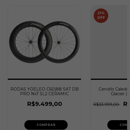
21
%
OFF
RODAS YOELEO C60|88 SAT DB
Cervélo Caledon
PRO NxT SL2 CERAMIC
Glacier (
R$9.499,00
R
R$33.999,00
COMPRAR
COM