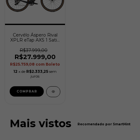
Cervélo Áspero Rival
XPLR eTap AXS 1 Satin
Black (Tam. 58)
R$37.999,00
R$27.999,00
R$25.759,08
com
Boleto
12
x de
R$2.333,25
sem
juros
COMPRAR
Mais vistos
Recomendado por SmartHint