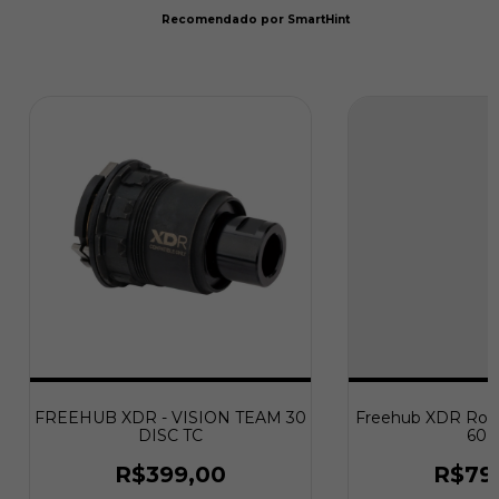
Recomendado por SmartHint
FREEHUB XDR - VISION TEAM 30
Freehub XDR Roda
DISC TC
60 
R$399,00
R$79